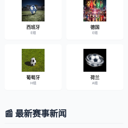
西班牙
德国
E组
E组
葡萄牙
荷兰
H组
A组
📰 最新赛事新闻