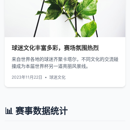
球迷文化丰富多彩，赛场氛围热烈
来自世界各地的球迷齐聚卡塔尔，不同文化的交流碰
撞成为本届世界杯另一道亮丽风景线。
2023年11月22日
•
球迷文化
📊 赛事数据统计