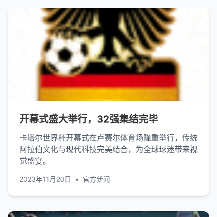
开幕式盛大举行，32强集结完毕
卡塔尔世界杯开幕式在卢赛尔体育场隆重举行，传统
阿拉伯文化与现代科技完美结合，为全球球迷带来视
觉盛宴。
2023年11月20日
•
官方新闻