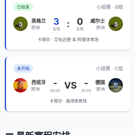
小组赛 · B组
已结束
3
0
英格兰
威尔士
:
欧洲
欧洲
全场
全场
卡塔尔 · 艾哈迈德·本·阿里体育场
小组赛 · C组
未开始
-
-
西班牙
德国
VS
欧洲
欧洲
20:00
20:00
卡塔尔 · 海湾体育场