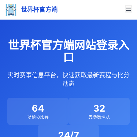
世界杯官方端
世界杯官方端网站登录入
口
实时赛事信息平台，快速获取最新赛程与比分
动态
64
32
场精彩比赛
支参赛球队
24/7